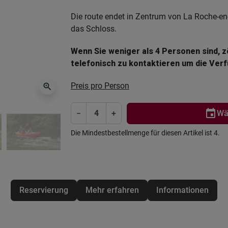
Die route endet in Zentrum von La Roche-e
das Schloss.
Wenn Sie weniger als 4 Personen sind, zö
telefonisch zu kontaktieren um die Verf
Preis pro Person
zoom_in
event
−
+
Wä
Die Mindestbestellmenge für diesen Artikel ist 4.
Reservierung
Mehr erfahren
Informationen