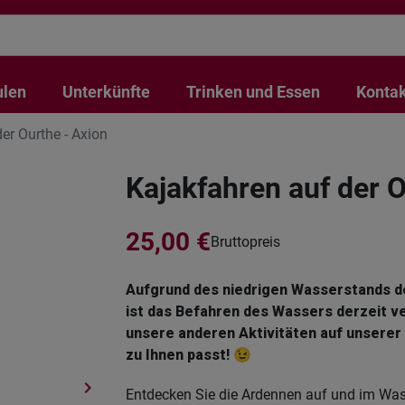
ulen
Unterkünfte
Trinken und Essen
Kontak
er Ourthe - Axion
Kajakfahren auf der O
25,00 €
Bruttopreis
Aufgrund des niedrigen Wasserstands d
ist das Befahren des Wassers derzeit v
unsere anderen Aktivitäten auf unserer 
zu Ihnen passt! 😉
keyboard_arrow_right
Entdecken Sie die Ardennen auf und im Wasser
Weiter