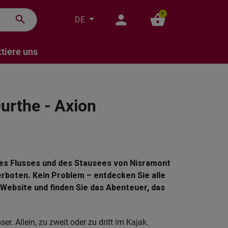
0
person
shopping_basket
search
DE
tiere uns
urthe - Axion
es Flusses und des Stausees von Nisramont
erboten. Kein Problem – entdecken Sie alle
Website und finden Sie das Abenteuer, das
. Allein, zu zweit oder zu dritt im Kajak.