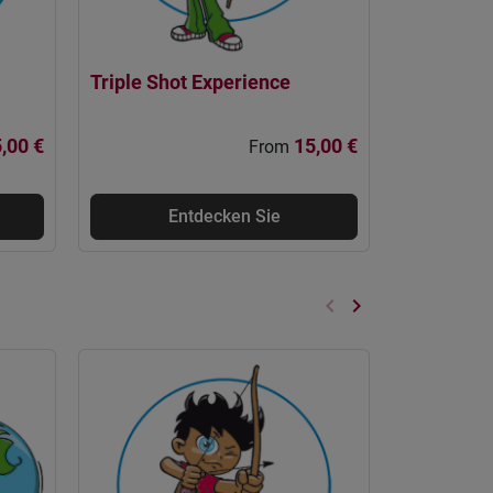
Triple Shot Experience
,00 €
15,00 €
From
Entdecken Sie
keyboard_arrow_left
keyboard_arrow_right
Zurück
Weiter