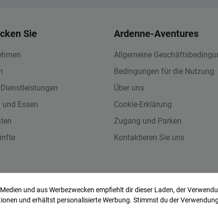
cken Sie
Ardenne-Aventures
nehmen
Allgemeine Geschäftsbeding
n
Bedingungen für die Nutzung
 Dienstleistungen
Über uns
n und Essen
Cookie-Erklärung
äten
Zugang und Parken
ünfte
Kontaktieren Sie uns
ntures -
Partner
-
Impressum & Kontakt
-
Allgemeine Geschäfts
r Medien und aus Werbezwecken empfiehlt dir dieser Laden, der Verwen
erwendet Cookies, um die Nutzererfahrung zu verbessern.
Daten
ktionen und erhältst personalisierte Werbung. Stimmst du der Verwendun