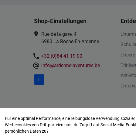
Shop-Einstellungen
Entde
pin_drop
Rue de la gare, 4
Unter
6980 La Roche-En-Ardenne
Schule
Unsere
phone
+32 (0)84 41 19 00
alternate_email
Trinke
info@ardenne-aventures.be
Aktivit
Unterk
Ardenne ave
Für eine optimal Performance, eine reibungslose Verwendung soziale
Diese Website v
Werbecookies von Drittparteien hast du Zugriff auf Social-Media-Fun
persönlichen Daten zu?