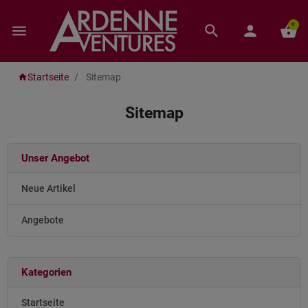
0
menu
search
person
shopping_basket
Startseite
Sitemap
home
Sitemap
Unser Angebot
Neue Artikel
Angebote
Kategorien
Startseite