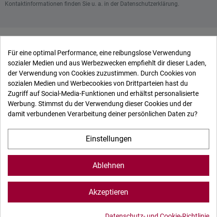
Kontaktinformationen finden Sie u. a. in der Datenschutzerklärung.

Shop-Einstellungen
Für eine optimal Performance, eine reibungslose Verwendung
sozialer Medien und aus Werbezwecken empfiehlt dir dieser Laden,

der Verwendung von Cookies zuzustimmen. Durch Cookies von
Entdecken Sie
sozialen Medien und Werbecookies von Drittparteien hast du
Zugriff auf Social-Media-Funktionen und erhältst personalisierte

Ardenne-Aventures
Werbung. Stimmst du der Verwendung dieser Cookies und der
damit verbundenen Verarbeitung deiner persönlichen Daten zu?

Ihr Konto
Einstellungen
Ardenne aventures -
Partner
-
Impressum & Kontakt
-
Allgemeine Geschäftsbedingungen
Ablehnen
Diese Website verwendet Cookies, um die Nutzererfahrung
Akzeptieren
zu verbessern.
Datenschutz
|
Cookies
© Copyright 2026 - Ardenne aventures
Datenschutz- und Cookie-Richtlinie