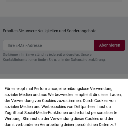
Erhalten Sie unsere Neuigkeiten und Sonderangebote
Sie können Ihr Einverständnis jederzeit widerrufen. Unsere
Kontaktinformationen finden Sie u. a. in der Datenschutzerklärung.

Shop-Einstellungen
Für eine optimal Performance, eine reibungslose Verwendung
sozialer Medien und aus Werbezwecken empfiehlt dir dieser Laden,

der Verwendung von Cookies zuzustimmen. Durch Cookies von
Entdecken Sie
sozialen Medien und Werbecookies von Drittparteien hast du
Zugriff auf Social-Media-Funktionen und erhältst personalisierte

Ardenne-Aventures
Werbung. Stimmst du der Verwendung dieser Cookies und der
damit verbundenen Verarbeitung deiner persönlichen Daten zu?

Ihr Konto